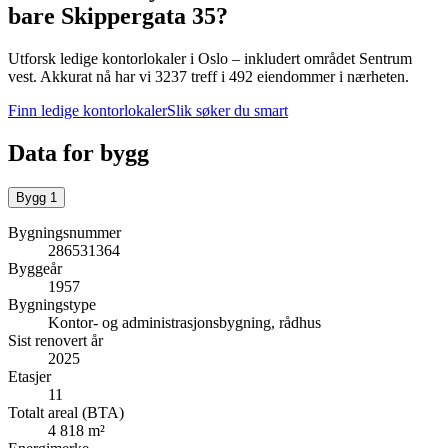
bare
Skippergata 35
?
Utforsk ledige kontorlokaler i
Oslo
– inkludert området Sentrum
vest
.
Akkurat nå har vi 3237 treff i 492 eiendommer i nærheten.
Finn ledige kontorlokaler
Slik søker du smart
Data for bygg
Bygg
1
Bygningsnummer
286531364
Byggeår
1957
Bygningstype
Kontor- og administrasjonsbygning, rådhus
Sist renovert år
2025
Etasjer
11
Totalt areal (BTA)
4 818 m²