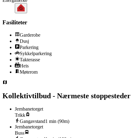
Energimerke
G
Fasiliteter
Garderobe
Dusj
Parkering
Sykkelparkering
Takterasse
Heis
Møterom
Kollektivtilbud - Nærmeste stoppesteder
Jernbanetorget
Trikk
Gangavstand
1
min (
90
m)
Jernbanetorget
Buss