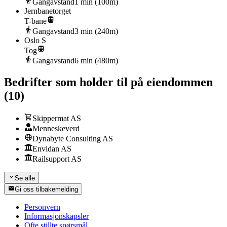
Gangavstand
1
min (
100
m)
Jernbanetorget
T-bane
Gangavstand
3
min (
240
m)
Oslo S
Tog
Gangavstand
6
min (
480
m)
Bedrifter som holder til på eiendommen
(
10
)
Skippermat AS
Menneskeverd
Dynabyte Consulting AS
Envidan AS
Railsupport AS
Se alle
Gi oss tilbakemelding
Personvern
Informasjonskapsler
Ofte stillte spørsmål