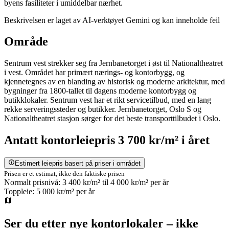
byens fasiliteter i umiddelbar nærhet.
Beskrivelsen er laget av AI-verktøyet Gemini og kan inneholde feil
Område
Sentrum vest strekker seg fra Jernbanetorget i øst til Nationaltheatret
i vest. Området har primært nærings- og kontorbygg, og
kjennetegnes av en blanding av historisk og moderne arkitektur, med
bygninger fra 1800-tallet til dagens moderne kontorbygg og
butikklokaler. Sentrum vest har et rikt servicetilbud, med en lang
rekke serveringssteder og butikker. Jernbanetorget, Oslo S og
Nationaltheatret stasjon sørger for det beste transporttilbudet i Oslo.
Antatt
kontorleiepris
3 700 kr/m²
i året
Estimert leiepris basert på priser i området
Prisen er et estimat, ikke den faktiske prisen
Normalt prisnivå:
3 400 kr/m²
til
4 000 kr/m²
per år
Toppleie:
5 000 kr/m²
per år
Ser du etter nye kontorlokaler – ikke