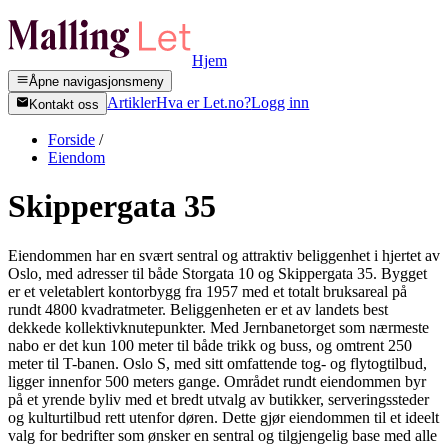
Hjem
Åpne navigasjonsmeny
Artikler
Hva er Let.no?
Logg inn
Kontakt oss
Forside
/
Eiendom
Skippergata 35
Eiendommen har en svært sentral og attraktiv beliggenhet i hjertet av
Oslo, med adresser til både Storgata 10 og Skippergata 35. Bygget
er et veletablert kontorbygg fra 1957 med et totalt bruksareal på
rundt 4800 kvadratmeter. Beliggenheten er et av landets best
dekkede kollektivknutepunkter. Med Jernbanetorget som nærmeste
nabo er det kun 100 meter til både trikk og buss, og omtrent 250
meter til T-banen. Oslo S, med sitt omfattende tog- og flytogtilbud,
ligger innenfor 500 meters gange. Området rundt eiendommen byr
på et yrende byliv med et bredt utvalg av butikker, serveringssteder
og kulturtilbud rett utenfor døren. Dette gjør eiendommen til et ideelt
valg for bedrifter som ønsker en sentral og tilgjengelig base med alle