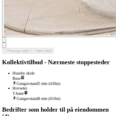
Previous slide
Next slide
Kollektivtilbud - Nærmeste stoppesteder
Huseby skole
Buss
Gangavstand
5
min (
430
m)
Hovseter
T-bane
Gangavstand
8
min (
610
m)
Bedrifter som holder til på eiendommen