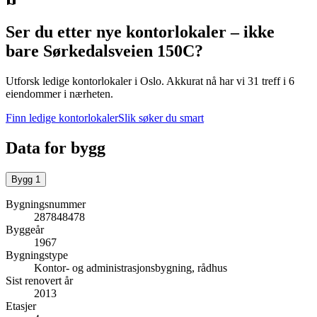
Ser du etter nye kontorlokaler – ikke
bare
Sørkedalsveien 150C
?
Utforsk ledige kontorlokaler i
Oslo
.
Akkurat nå har vi 31 treff i 6
eiendommer i nærheten.
Finn ledige kontorlokaler
Slik søker du smart
Data for bygg
Bygg
1
Bygningsnummer
287848478
Byggeår
1967
Bygningstype
Kontor- og administrasjonsbygning, rådhus
Sist renovert år
2013
Etasjer