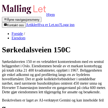
Hjem
Åpne navigasjonsmeny
Artikler
Hva er Let.no?
Logg inn
Kontakt oss
Forside
/
Eiendom
Sørkedalsveien 150C
Sørkedalsveien 150 er en veletablert kontoreiendom med en sentral
beliggenhet i Oslo. Eiendommen består av et markant kontorbygg
på totalt cirka 21 400 kvadratmeter, oppført i 1967. Beliggenheten
gir enkel adkomst og god profilering langs en av bydelens
hovedfartsårer. Det er gode kollektivforbindelser i umiddelbar
nærhet, med nærmeste bussholdeplass omtrent 450 meter unna og
Hovseter T-banestasjon innenfor en gangavstand på cirka 600 meter.
Dette gjør eiendommen lett tilgjengelig for ansatte og besøkende.
Beskrivelsen er laget av AI-verktøyet Gemini og kan inneholde feil