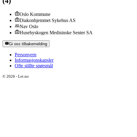
(
4
)
Oslo Kommune
Diakonhjemmet Sykehus AS
Nav Oslo
Husebyskogen Medisinske Senter SA
Gi oss tilbakemelding
Personvern
Informasjonskapsler
Ofte stillte spørsmål
©
2026
-
Let.no