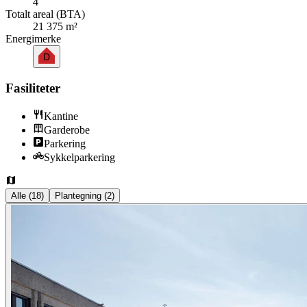
4
Totalt areal (BTA)
21 375 m²
Energimerke
D
Fasiliteter
Kantine
Garderobe
Parkering
Sykkelparkering
Alle
(
18
)
Plantegning
(
2
)