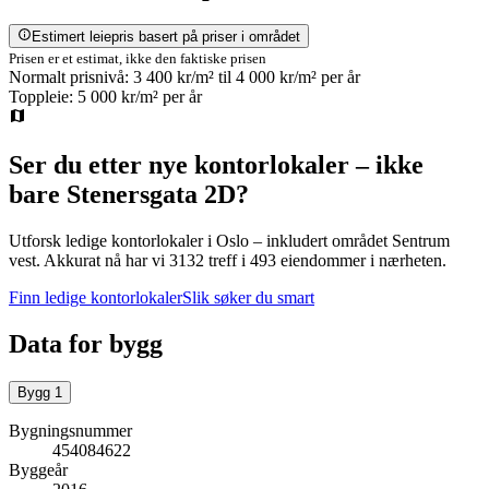
Estimert leiepris basert på priser i området
Prisen er et estimat, ikke den faktiske prisen
Normalt prisnivå:
3 400 kr/m²
til
4 000 kr/m²
per år
Toppleie:
5 000 kr/m²
per år
Ser du etter nye kontorlokaler – ikke
bare
Stenersgata 2D
?
Utforsk ledige kontorlokaler i
Oslo
– inkludert området Sentrum
vest
.
Akkurat nå har vi 3132 treff i 493 eiendommer i nærheten.
Finn ledige kontorlokaler
Slik søker du smart
Data for bygg
Bygg
1
Bygningsnummer
454084622
Byggeår