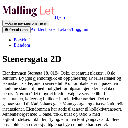
Hjem
Åpne navigasjonsmeny
Artikler
Hva er Let.no?
Logg inn
Kontakt oss
Forside
/
Eiendom
Stenersgata 2D
Eiendommen Storgata 18, 0184 Oslo, er sentralt plassert i Oslo
sentrum. Bygget gjennomgikk en oppgradering av fellesarealer og
tekniske installasjoner i senere tid. Kontorlokalene er tilpasset en
moderne standard, med mulighet for tilpasninger etter leietakers
behov. Nærområdet tilbyr et bredt utvalg av servicetilbud,
restauranter, kafeer og butikker i umiddelbar nærhet. Det er
gangavstand til Karl Johans gate, Youngstorget og diverse kulturelle
institusjoner. Eiendommen har gode tilganger til kollektivtransport.
Jernbanetorget med T-bane, trikk, buss og Oslo S med
togforbindelser, inkludert flytog, er innen kort gangavstand. Flere
bussholdeplasser er også tilgjengelige i umiddelbar nærhet.