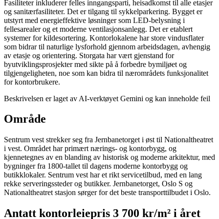
Fasiliteter inkluderer felles inngangsparti, heisadkomst til alle etasjer
og sanitærfasiliteter. Det er tilgang til sykkelparkering. Bygget er
utstyrt med energieffektive løsninger som LED-belysning i
fellesarealer og et moderne ventilasjonsanlegg. Det er etablert
systemer for kildesortering. Kontorlokalene har store vindusflater
som bidrar til naturlige lysforhold gjennom arbeidsdagen, avhengig
av etasje og orientering. Storgata har vært gjenstand for
byutviklingsprosjekter med sikte på å forbedre bymiljøet og
tilgjengeligheten, noe som kan bidra til nærområdets funksjonalitet
for kontorbrukere.
Beskrivelsen er laget av AI-verktøyet Gemini og kan inneholde feil
Område
Sentrum vest strekker seg fra Jernbanetorget i øst til Nationaltheatret
i vest. Området har primært nærings- og kontorbygg, og
kjennetegnes av en blanding av historisk og moderne arkitektur, med
bygninger fra 1800-tallet til dagens moderne kontorbygg og
butikklokaler. Sentrum vest har et rikt servicetilbud, med en lang
rekke serveringssteder og butikker. Jernbanetorget, Oslo S og
Nationaltheatret stasjon sørger for det beste transporttilbudet i Oslo.
Antatt
kontorleiepris
3 700 kr/m²
i året