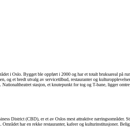
det i Oslo. Bygget ble oppført i 2000 og har et totalt bruksareal på ru
, og et bredt utvalg av servicetilbud, restauranter og kulturopplevelse
 Nationaltheatret stasjon, et knutepunkt for tog og T-bane, ligger omt
ess District (CBD), er et av Oslos mest attraktive næringsområder. S
i. Området har en rekke restauranter, kafeer og kulturinstitusjoner. Bel