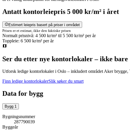
Antatt
kontorleiepris
5 000 kr/m²
i året
Estimert leiepris basert på priser i området
Prisen er et estimat, ikke den faktiske prisen
Normalt prisnivå:
4 500 kr/m²
til
5 500 kr/m²
per år
Toppleie:
6 500 kr/m²
per år
Ser du etter nye kontorlokaler – ikke bare
Utforsk ledige kontorlokaler i
Oslo
– inkludert området Aker brygge,
Finn ledige kontorlokaler
Slik søker du smart
Data for bygg
Bygg
1
Bygningsnummer
287790039
Byggeår