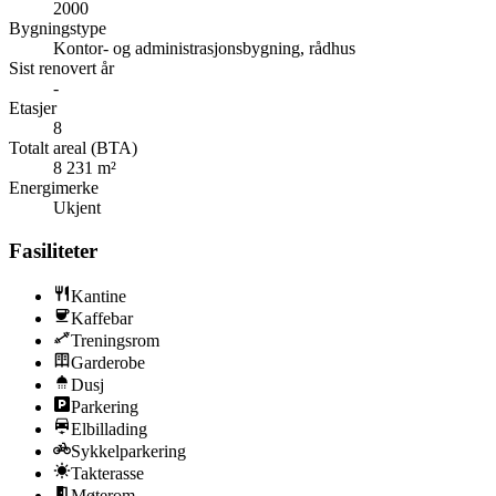
2000
Bygningstype
Kontor- og administrasjonsbygning, rådhus
Sist renovert år
-
Etasjer
8
Totalt areal (BTA)
8 231 m²
Energimerke
Ukjent
Fasiliteter
Kantine
Kaffebar
Treningsrom
Garderobe
Dusj
Parkering
Elbillading
Sykkelparkering
Takterasse
Møterom