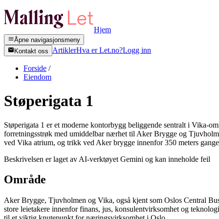
Hjem
Åpne navigasjonsmeny
Artikler
Hva er Let.no?
Logg inn
Kontakt oss
Forside
/
Eiendom
Støperigata 1
Støperigata 1 er et moderne kontorbygg beliggende sentralt i Vika-områ
forretningsstrøk med umiddelbar nærhet til Aker Brygge og Tjuvholmen
ved Vika atrium, og trikk ved Aker brygge innenfor 350 meters gange.
Beskrivelsen er laget av AI-verktøyet Gemini og kan inneholde feil
Område
Aker Brygge, Tjuvholmen og Vika, også kjent som Oslos Central Busin
store leietakere innenfor finans, jus, konsulentvirksomhet og teknolog
til et viktig knutepunkt for næringsvirksomhet i Oslo.