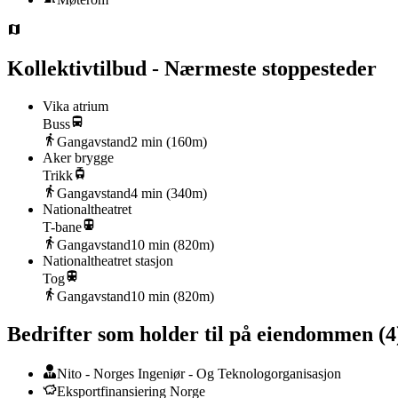
Kollektivtilbud - Nærmeste stoppesteder
Vika atrium
Buss
Gangavstand
2
min (
160
m)
Aker brygge
Trikk
Gangavstand
4
min (
340
m)
Nationaltheatret
T-bane
Gangavstand
10
min (
820
m)
Nationaltheatret stasjon
Tog
Gangavstand
10
min (
820
m)
Bedrifter som holder til på eiendommen
(
4
Nito - Norges Ingeniør - Og Teknologorganisasjon
Eksportfinansiering Norge