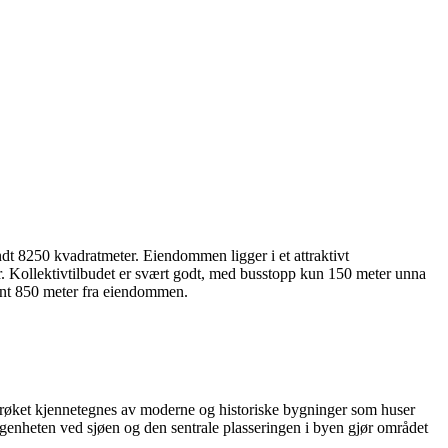
ndt 8250 kvadratmeter. Eiendommen ligger i et attraktivt
r. Kollektivtilbudet er svært godt, med busstopp kun 150 meter unna
rent 850 meter fra eiendommen.
trøket kjennetegnes av moderne og historiske bygninger som huser
iggenheten ved sjøen og den sentrale plasseringen i byen gjør området