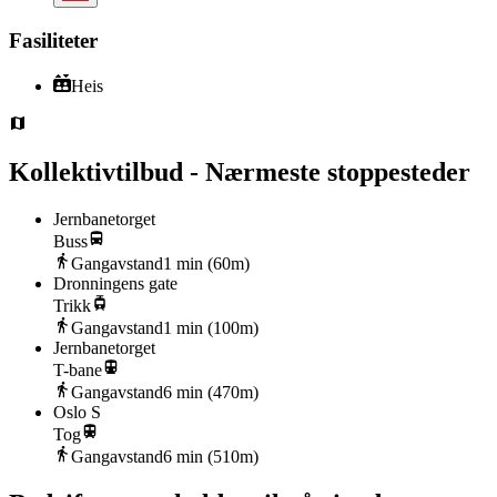
Fasiliteter
Heis
Kollektivtilbud - Nærmeste stoppesteder
Jernbanetorget
Buss
Gangavstand
1
min (
60
m)
Dronningens gate
Trikk
Gangavstand
1
min (
100
m)
Jernbanetorget
T-bane
Gangavstand
6
min (
470
m)
Oslo S
Tog
Gangavstand
6
min (
510
m)