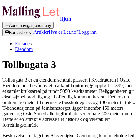
Hjem
Åpne navigasjonsmeny
Artikler
Hva er Let.no?
Logg inn
Kontakt oss
Forside
/
Eiendom
Tollbugata 3
Tollbugata 3 er en eiendom sentralt plassert i Kvadraturen i Oslo.
Eiendommen består av et markant kontorbygg oppført i 1899, med
et samlet bruksareal på rundt 5050 kvadratmeter. Beliggenheten gir
eksepsjonelt god tilgang til offentlig kommunikasjon. Det er kun
omtrent 50 meter til nærmeste bussholdeplass og 100 meter til trikk.
T-banestasjonen på Jernbanetorget ligger innenfor 450 meters
gange, og Oslo S med alle togforbindelser er bare 500 meter unna.
Dette er en attraktiv adresse i et historisk og veletablert
forretningsområde.
Beskrivelsen er laget av AI-verktøyet Gemini og kan inneholde feil