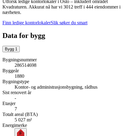
Utforsk ledige kontorlokaler i
Oslo
– inkludert området
Kvadraturen
.
Akkurat nå har vi 3012 treff i 444 eiendommer i
nærheten.
Finn ledige kontorlokaler
Slik søker du smart
Data for bygg
Bygg
1
Bygningsnummer
286514698
Byggeår
1880
Bygningstype
Kontor- og administrasjonsbygning, rådhus
Sist renovert år
-
Etasjer
7
Totalt areal (BTA)
5 027 m²
Energimerke
F