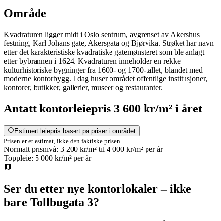
Område
Kvadraturen ligger midt i Oslo sentrum, avgrenset av Akershus
festning, Karl Johans gate, Akersgata og Bjørvika. Strøket har navn
etter det karakteristiske kvadratiske gatemønsteret som ble anlagt
etter bybrannen i 1624. Kvadraturen inneholder en rekke
kulturhistoriske bygninger fra 1600- og 1700-tallet, blandet med
moderne kontorbygg. I dag huser området offentlige institusjoner,
kontorer, butikker, gallerier, museer og restauranter.
Antatt
kontorleiepris
3 600 kr/m²
i året
Estimert leiepris basert på priser i området
Prisen er et estimat, ikke den faktiske prisen
Normalt prisnivå:
3 200 kr/m²
til
4 000 kr/m²
per år
Toppleie:
5 000 kr/m²
per år
Ser du etter nye kontorlokaler – ikke
bare
Tollbugata 3
?