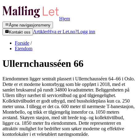
Hjem
Åpne navigasjonsmeny
Artikler
Hva er Let.no?
Logg inn
Kontakt oss
Forside
/
Eiendom
Ullernchausséen 66
Eiendommen ligger sentralt plassert i Ullernchausséen 64–66 i Oslo.
Dette er et moderne kontorbygg som ble oppført i 2018, med et
samlet bruksareal på rundt 34800 kvadratmeter. Beliggenheten på
Ullern tilbyr nærhet til servicetilbud og god tilgjengelighet.
Kollektivtilbudet er godt utbygd, med bussholdeplass kun ca. 250
meter unna. I tillegg er det ca. 600 meter til nærmeste T-banestasjon,
Montebello, og trikk er tilgjengelig innenfor ca. 1050 meters
avstand. Skøyen stasjon, med sitt brede tog- og kollektivtilbud,
ligger ca. 1850 meter fra eiendommen. Dette representerer en
attraktiv mulighet for bedrifter som søker moderne og effektive
kontorlokaler i et veletablert næringsområde.