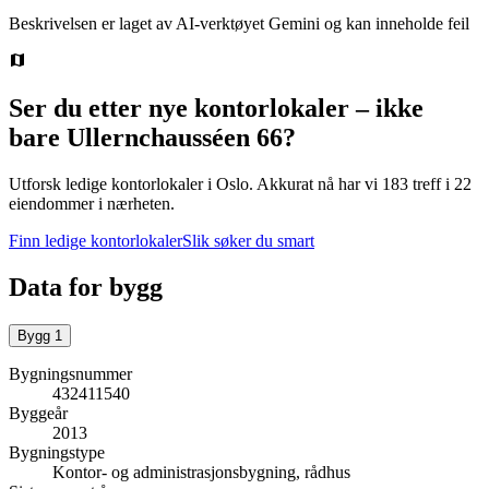
Beskrivelsen er laget av AI-verktøyet Gemini og kan inneholde feil
Ser du etter nye kontorlokaler – ikke
bare
Ullernchausséen 66
?
Utforsk ledige kontorlokaler i
Oslo
.
Akkurat nå har vi 183 treff i 22
eiendommer i nærheten.
Finn ledige kontorlokaler
Slik søker du smart
Data for bygg
Bygg
1
Bygningsnummer
432411540
Byggeår
2013
Bygningstype
Kontor- og administrasjonsbygning, rådhus