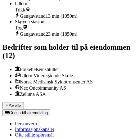
Ullern
Trikk
Gangavstand
13
min (
1050
m)
Skøyen stasjon
Tog
Gangavstand
23
min (
1850
m)
Bedrifter som holder til på eiendommen
(
12
)
Folkehelseinstituttet
Ullern Videregående Skole
Norsk Medisinsk Syklotronsenter AS
Nec Oncoimmunity AS
Zelluna ASA
Se alle
Gi oss tilbakemelding
Personvern
Informasjonskapsler
Ofte stillte spørsmål