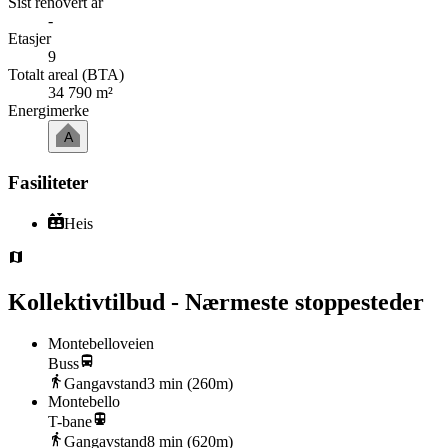
Sist renovert år
-
Etasjer
9
Totalt areal (BTA)
34 790 m²
Energimerke
A
Fasiliteter
Heis
Kollektivtilbud - Nærmeste stoppesteder
Montebelloveien
Buss
Gangavstand
3
min (
260
m)
Montebello
T-bane
Gangavstand
8
min (
620
m)