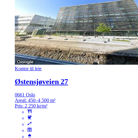
Kontor til leie
Østensjøveien 27
0661 Oslo
Areal:
450–4 500 m²
Pris:
2 250 kr/m²