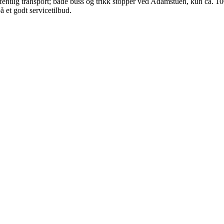
l offentlig transport; både buss og trikk stopper ved Adamstuen, kun ca.
et godt servicetilbud.