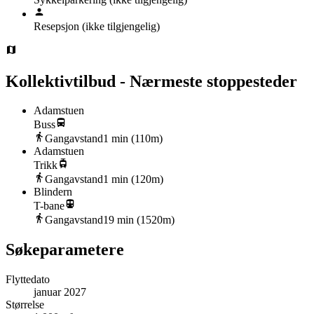
Resepsjon
(ikke tilgjengelig)
Kollektivtilbud - Nærmeste stoppesteder
Adamstuen
Buss
Gangavstand
1
min (
110
m)
Adamstuen
Trikk
Gangavstand
1
min (
120
m)
Blindern
T-bane
Gangavstand
19
min (
1520
m)
Søkeparametere
Flyttedato
januar 2027
Størrelse