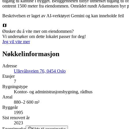
tilgang til kantine i bygget. Beliggenheten tilbyr utmerket tilgang ti
omtrent 1500 meter fra eiendommen. Området rundt Adamstuen byr på 
Beskrivelsen er laget av AI-verktøyet Gemini og kan inneholde feil
Ønsker du å vite mer om eiendommen?
Vi undersøker om dette lokalet passer for deg!
Jeg vil vite mer
Nøkkelinformasjon
Adresse
Ullevålsveien 76, 0454 Oslo
Etasjer
7
Bygningstype
Kontor- og administrasjonsbygning, rådhus
Areal
880–2 600 m²
Byggeår
1995
Sist renovert år
2023
Energimerke