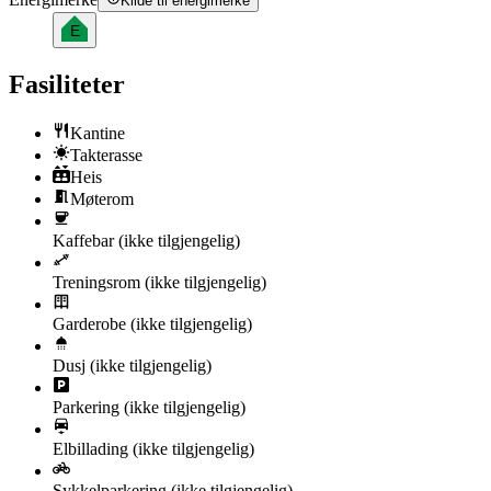
Kilde til energimerke
E
Fasiliteter
Kantine
Takterasse
Heis
Møterom
Kaffebar
(ikke tilgjengelig)
Treningsrom
(ikke tilgjengelig)
Garderobe
(ikke tilgjengelig)
Dusj
(ikke tilgjengelig)
Parkering
(ikke tilgjengelig)
Elbillading
(ikke tilgjengelig)
Sykkelparkering
(ikke tilgjengelig)