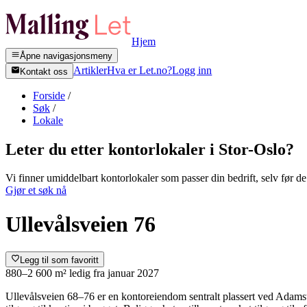
Hjem
Åpne navigasjonsmeny
Artikler
Hva er Let.no?
Logg inn
Kontakt oss
Forside
/
Søk
/
Lokale
Leter du etter kontorlokaler i
Stor-Oslo
?
Vi finner umiddelbart kontorlokaler som passer din bedrift, selv før de 
Gjør et søk nå
Ullevålsveien 76
Legg til som favoritt
880–2 600 m²
ledig fra
januar 2027
Ullevålsveien 68–76 er en kontoreiendom sentralt plassert ved Adams