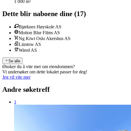
1 000 m²
Dette blir naboene dine
(
17
)
Bjørknes Høyskole AS
Motion Blur Films AS
Ng Kiwi Oslo Akershus AS
Linstow AS
Wired AS
Se alle
Ønsker du å vite mer om eiendommen?
Vi undersøker om dette lokalet passer for deg!
Jeg vil vite mer
Andre søketreff
1