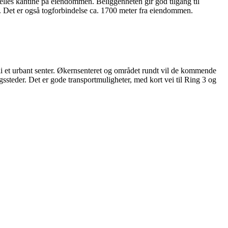
felles kantine på eiendommen. Beliggenheten gir god tilgang til
 Det er også togforbindelse ca. 1700 meter fra eiendommen.
bli et urbant senter. Økernsenteret og området rundt vil de kommende
ngssteder. Det er gode transportmuligheter, med kort vei til Ring 3 og