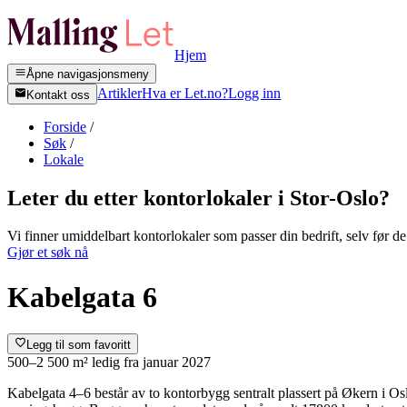
Hjem
Åpne navigasjonsmeny
Artikler
Hva er Let.no?
Logg inn
Kontakt oss
Forside
/
Søk
/
Lokale
Leter du etter kontorlokaler i
Stor-Oslo
?
Vi finner umiddelbart kontorlokaler som passer din bedrift, selv før de 
Gjør et søk nå
Kabelgata 6
Legg til som favoritt
500–2 500 m²
ledig fra
januar 2027
Kabelgata 4–6 består av to kontorbygg sentralt plassert på Økern i Osl