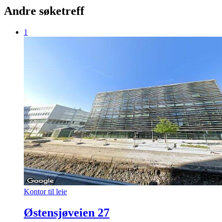
Andre søketreff
1
Kontor til leie
Østensjøveien 27