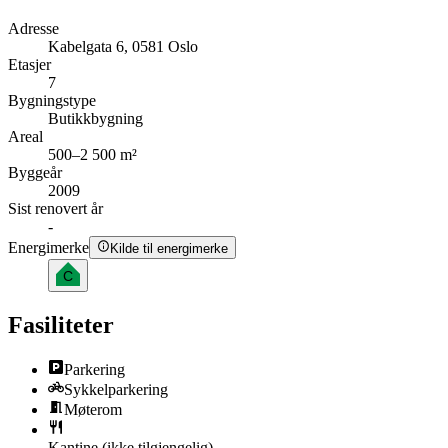
Adresse
Kabelgata 6, 0581 Oslo
Etasjer
7
Bygningstype
Butikkbygning
Areal
500–2 500 m²
Byggeår
2009
Sist renovert år
-
Energimerke
Kilde til energimerke
C
Fasiliteter
Parkering
Sykkelparkering
Møterom
Kantine
(ikke tilgjengelig)