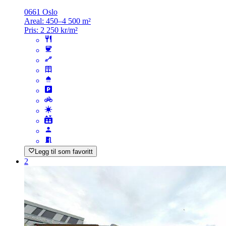
0661 Oslo
Areal:
450–4 500 m²
Pris:
2 250 kr/m²
Legg til som favoritt
2