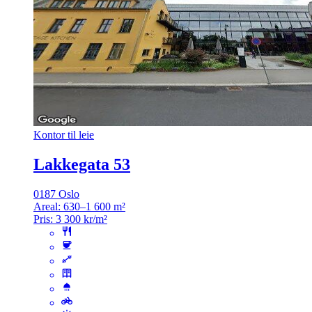
Kontor til leie
Lakkegata 53
0187 Oslo
Areal:
630–1 600 m²
Pris:
3 300 kr/m²