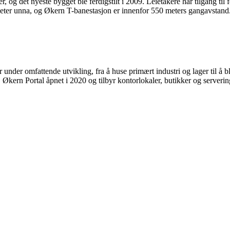
og det nyeste bygget ble ferdigstilt i 2009. Leietakere har tilgang til 
ter unna, og Økern T-banestasjon er innenfor 550 meters gangavstand.
under omfattende utvikling, fra å huse primært industri og lager til å 
m. Økern Portal åpnet i 2020 og tilbyr kontorlokaler, butikker og serveri