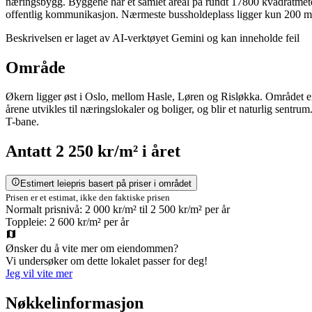
næringsbygg. Byggene har et samlet areal på rundt 17800 kvadratmeter, 
offentlig kommunikasjon. Nærmeste bussholdeplass ligger kun 200 me
Beskrivelsen er laget av AI-verktøyet Gemini og kan inneholde feil
Område
Økern ligger øst i Oslo, mellom Hasle, Løren og Risløkka. Området er 
årene utvikles til næringslokaler og boliger, og blir et naturlig sentru
T-bane.
Antatt
2 250 kr/m²
i året
Estimert leiepris basert på priser i området
Prisen er et estimat, ikke den faktiske prisen
Normalt prisnivå:
2 000 kr/m²
til
2 500 kr/m²
per år
Toppleie:
2 600 kr/m²
per år
Ønsker du å vite mer om eiendommen?
Vi undersøker om dette lokalet passer for deg!
Jeg vil vite mer
Nøkkelinformasjon