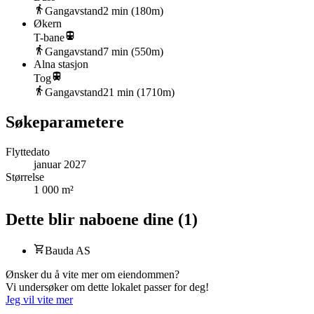
Gangavstand
2
min (
180
m)
Økern
T-bane
Gangavstand
7
min (
550
m)
Alna stasjon
Tog
Gangavstand
21
min (
1710
m)
Søkeparametere
Flyttedato
januar 2027
Størrelse
1 000 m²
Dette blir naboene dine
(
1
)
Bauda AS
Ønsker du å vite mer om eiendommen?
Vi undersøker om dette lokalet passer for deg!
Jeg vil vite mer