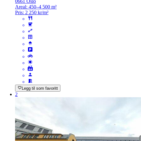
0661 Oslo
Areal:
450–4 500 m²
Pris:
2 250 kr/m²
Legg til som favoritt
2