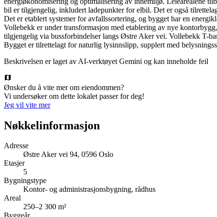
energiøkonomisering og optimalisering av innemiljø. Leiearealene tilbyr
bil er tilgjengelig, inkludert ladepunkter for elbil. Det er også tilret
Det er etablert systemer for avfallssortering, og bygget har en ener
Vollebekk er under transformasjon med etablering av nye kontorbygg, bo
tilgjengelig via bussforbindelser langs Østre Aker vei. Vollebekk T-ban
Bygget er tilrettelagt for naturlig lysinnslipp, supplert med belysnings
Beskrivelsen er laget av AI-verktøyet Gemini og kan inneholde feil
Ønsker du å vite mer om eiendommen?
Vi undersøker om dette lokalet passer for deg!
Jeg vil vite mer
Nøkkelinformasjon
Adresse
Østre Aker vei 94, 0596 Oslo
Etasjer
5
Bygningstype
Kontor- og administrasjonsbygning, rådhus
Areal
250–2 300 m²
Byggeår