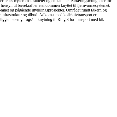
ter felles møteromsfasiliteter og en kantine. Parkeringsmuligheter for
Med hensyn til bærekraft er eiendommen knyttet til fjernvarmesystemet.
ksomhet og pågående utviklingsprosjekter. Området rundt Økern og
 infrastruktur og tilbud. Adkomst med kollektivtransport er
iggenheten gir også tilknytning til Ring 3 for transport med bil.