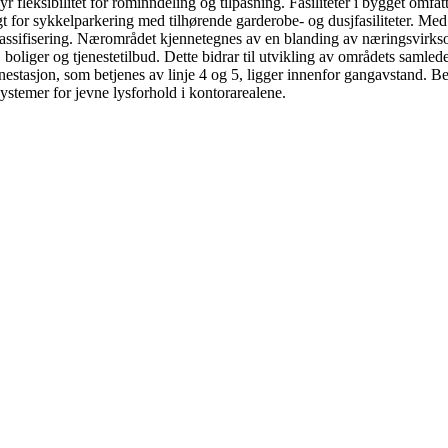
 fleksibilitet for rominndeling og tilpasning. Fasiliteter i bygget omfat
telagt for sykkelparkering med tilhørende garderobe- og dusjfasiliteter. 
giklassifisering. Nærområdet kjennetegnes av en blanding av næringsvir
liger og tjenestetilbud. Dette bidrar til utvikling av områdets samlede
estasjon, som betjenes av linje 4 og 5, ligger innenfor gangavstand. Bel
systemer for jevne lysforhold i kontorarealene.