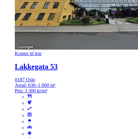
Kontor til leie
Lakkegata 53
0187 Oslo
Areal:
630–1 600 m²
Pris:
3 300 kr/m²