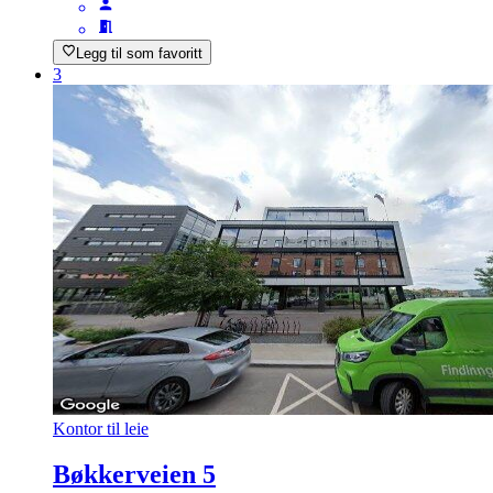
Legg til som favoritt
3
Kontor til leie
Bøkkerveien 5