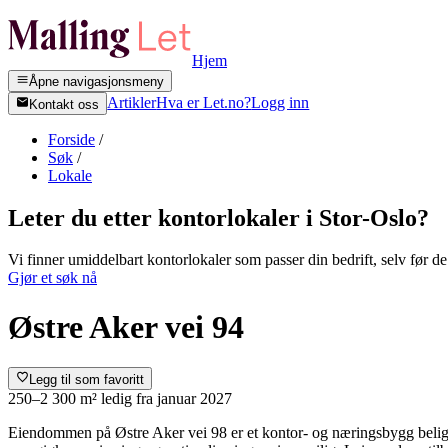
Hjem
Åpne navigasjonsmeny
Artikler
Hva er Let.no?
Logg inn
Kontakt oss
Forside
/
Søk
/
Lokale
Leter du etter kontorlokaler i
Stor-Oslo
?
Vi finner umiddelbart kontorlokaler som passer din bedrift, selv før de 
Gjør et søk nå
Østre Aker vei 94
Legg til som favoritt
250–2 300 m²
ledig fra
januar 2027
Eiendommen på Østre Aker vei 98 er et kontor- og næringsbygg beligg