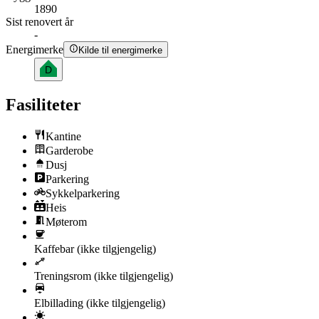
1890
Sist renovert år
-
Energimerke
Kilde til energimerke
D
Fasiliteter
Kantine
Garderobe
Dusj
Parkering
Sykkelparkering
Heis
Møterom
Kaffebar
(ikke tilgjengelig)
Treningsrom
(ikke tilgjengelig)
Elbillading
(ikke tilgjengelig)