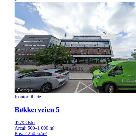
Kontor til leie
Bøkkerveien 5
0579 Oslo
Areal:
500–1 000 m²
Pris:
2 250 kr/m²