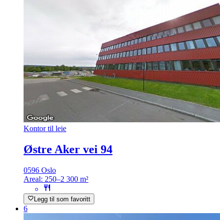
Kontor til leie
Østre Aker vei 94
0596 Oslo
Areal:
250–2 300 m²
Legg til som favoritt
6