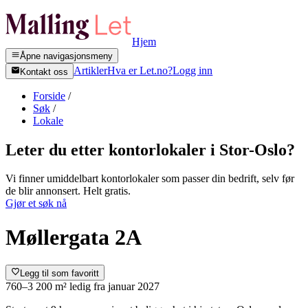
Hjem
Åpne navigasjonsmeny
Artikler
Hva er Let.no?
Logg inn
Kontakt oss
Forside
/
Søk
/
Lokale
Leter du etter kontorlokaler i
Stor-Oslo
?
Vi finner umiddelbart kontorlokaler som passer din bedrift, selv før
de blir annonsert. Helt gratis.
Gjør et søk nå
Møllergata 2A
Legg til som favoritt
760–3 200 m²
ledig fra
januar 2027