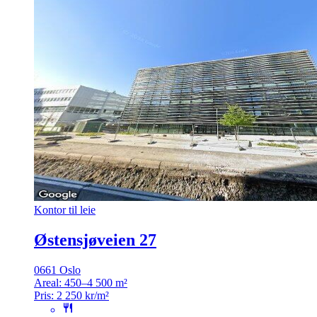
Kontor til leie
Østensjøveien 27
0661 Oslo
Areal:
450–4 500 m²
Pris:
2 250 kr/m²