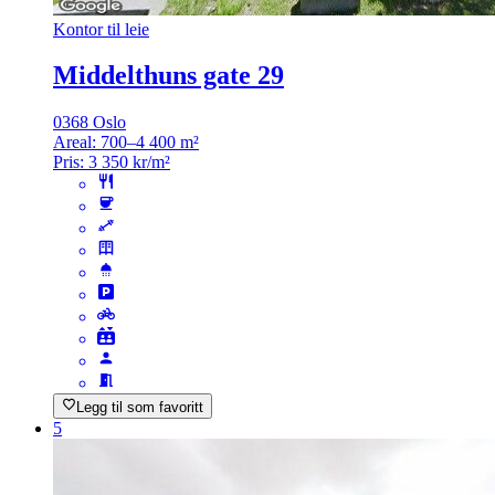
Kontor til leie
Middelthuns gate 29
0368 Oslo
Areal:
700–4 400 m²
Pris:
3 350 kr/m²
Legg til som favoritt
5