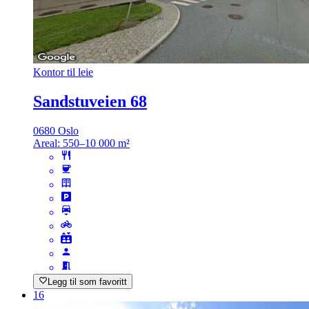
Kontor til leie
Sandstuveien 68
0680 Oslo
Areal:
550–10 000 m²
Legg til som favoritt
16