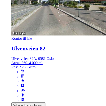
Kontor til leie
Ulvenveien 82
Ulvenveien 82A, 0581 Oslo
Areal:
360–4 000 m²
Pris:
2 250 kr/m²
Legg til som favoritt