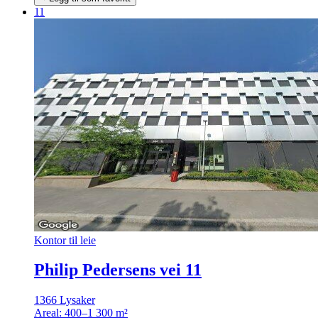
11
Kontor til leie
Philip Pedersens vei 11
1366 Lysaker
Areal:
400–1 300 m²