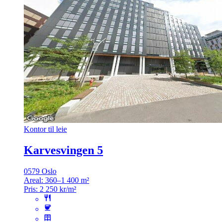
Kontor til leie
Karvesvingen 5
0579 Oslo
Areal:
360–1 400 m²
Pris:
2 250 kr/m²