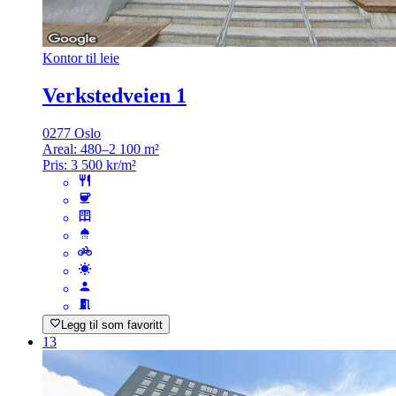
Kontor til leie
Verkstedveien 1
0277 Oslo
Areal:
480–2 100 m²
Pris:
3 500 kr/m²
Legg til som favoritt
13