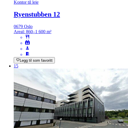
Kontor til leie
Ryenstubben 12
0679 Oslo
Areal:
860–1 600 m²
Legg til som favoritt
15