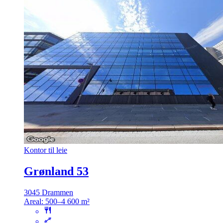
Kontor til leie
Grønland 53
3045 Drammen
Areal:
500–4 600 m²