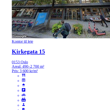
Kontor til leie
Kirkegata 15
0153 Oslo
Areal:
490–2 700 m²
Pris:
3 600 kr/m²