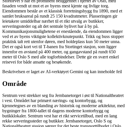
Stortorvet 9 har en prominent beliggenhet i hjertet av Oslo, med
fasaden vendt ut mot et av byens mest kjente og livlige torg.
Eiendommen består av et klassisk forretningsbygg fra 1890, med et
samlet bruksareal på rundt 25 150 kvadratmeter. Plasseringen gir
leietakere umiddelbar nærhet til et rikt utvalg av butikker,
serveringssteder og alt det sentrale bylivet har å by på.
Kommunikasjonsmulighetene er enestående, da eiendommen ligger
ved et av byens viktigste kollektivknutepunkt. Trikk og buss stopper
praktisk talt rett utenfor døren, med holdeplass kun 50 meter unna.
Det er også kort vei til T-banen fra Stortinget stasjon, som ligger
innenfor en avstand på 400 meter, og gangavstand på rundt 650
meter til Oslo S med alle togforbindelser. Dette gir en svært enkel
reisevei for både ansatte og besøkende.
Beskrivelsen er laget av AI-verktøyet Gemini og kan inneholde feil
Område
Sentrum vest strekker seg fra Jernbanetorget i øst til Nationaltheatret
i vest. Området har primært nærings- og kontorbygg, og
kjennetegnes av en blanding av historisk og moderne arkitektur, med
bygninger fra 1800-tallet til dagens moderne kontorbygg og
butikklokaler. Sentrum vest har et rikt servicetilbud, med en lang
rekke serveringssteder og butikker. Jernbanetorget, Oslo S og
Nationaltheatret stasjon sørger for det beste transporttilbudet i Oslo.