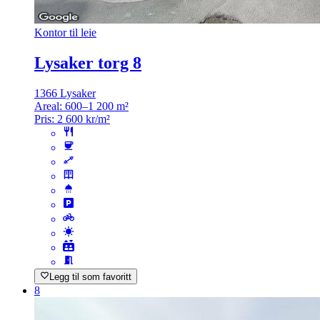
Kontor til leie
Lysaker torg 8
1366 Lysaker
Areal:
600–1 200 m²
Pris:
2 600 kr/m²
Legg til som favoritt
8