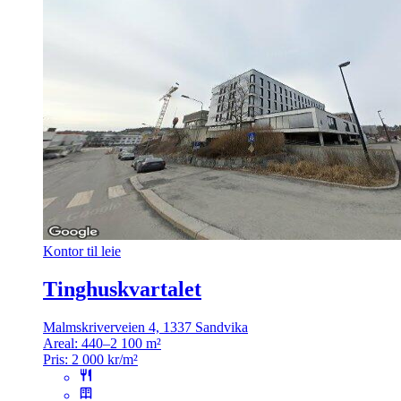
Kontor til leie
Tinghuskvartalet
Malmskriverveien 4, 1337 Sandvika
Areal:
440–2 100 m²
Pris:
2 000 kr/m²