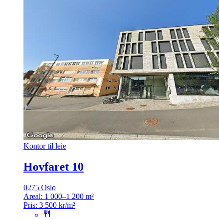
Kontor til leie
Hovfaret 10
0275 Oslo
Areal:
1 000–1 200 m²
Pris:
3 500 kr/m²