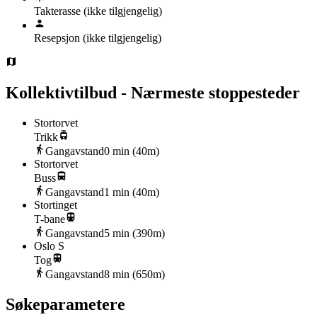
Takterasse
(ikke tilgjengelig)
Resepsjon
(ikke tilgjengelig)
Kollektivtilbud - Nærmeste stoppesteder
Stortorvet
Trikk
Gangavstand
0
min (
40
m)
Stortorvet
Buss
Gangavstand
1
min (
40
m)
Stortinget
T-bane
Gangavstand
5
min (
390
m)
Oslo S
Tog
Gangavstand
8
min (
650
m)
Søkeparametere