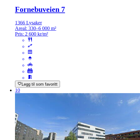
Fornebuveien 7
1366 Lysaker
Areal:
330–6 000 m²
Pris:
2 600 kr/m²
Legg til som favoritt
10