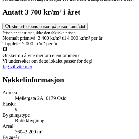
Antatt
3 700 kr/m²
i året
Estimert leiepris basert på priser i området
Prisen er et estimat, ikke den faktiske prisen
Normalt prisnivå:
3 400 kr/m²
til
4 000 kr/m²
per år
Toppleie:
5 000 kr/m²
per år
Ønsker du å vite mer om eiendommen?
Vi undersøker om dette lokalet passer for deg!
Jeg vil vite mer
Nøkkelinformasjon
Adresse
Møllergata 2A, 0179 Oslo
Etasjer
9
Bygningstype
Butikkbygning
Areal
760–3 200 m²
Byggeår