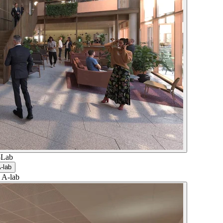
A-Lab
: A-lab