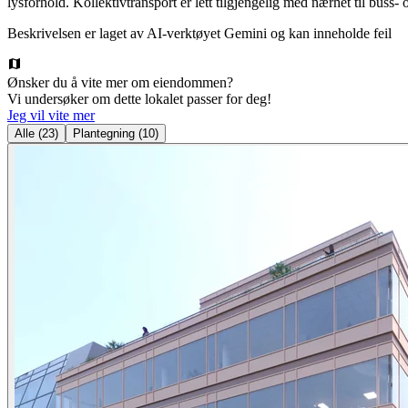
lysforhold. Kollektivtransport er lett tilgjengelig med nærhet til buss- 
Beskrivelsen er laget av AI-verktøyet Gemini og kan inneholde feil
Ønsker du å vite mer om eiendommen?
Vi undersøker om dette lokalet passer for deg!
Jeg vil vite mer
Alle
(
23
)
Plantegning
(
10
)