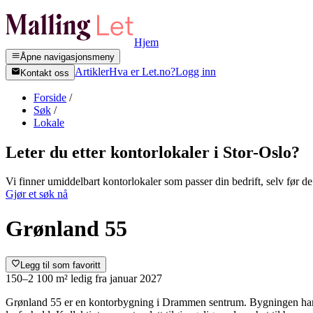
Hjem
Åpne navigasjonsmeny
Artikler
Hva er Let.no?
Logg inn
Kontakt oss
Forside
/
Søk
/
Lokale
Leter du etter kontorlokaler i
Stor-Oslo
?
Vi finner umiddelbart kontorlokaler som passer din bedrift, selv før de 
Gjør et søk nå
Grønland 55
Legg til som favoritt
150–2 100 m²
ledig fra
januar 2027
Grønland 55 er en kontorbygning i Drammen sentrum. Bygningen har gj