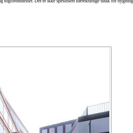
og togforbindelser. Det er ikke spesifisert bærekraftige tiltak for bygnin