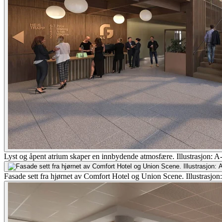
Lyst og åpent atrium skaper en innbydende atmosfære. Illustrasjon: 
Fasade sett fra hjørnet av Comfort Hotel og Union Scene. Illustrasjon