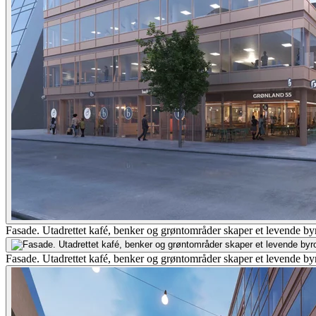
Fasade. Utadrettet kafé, benker og grøntområder skaper et levende byr
Fasade. Utadrettet kafé, benker og grøntområder skaper et levende byr